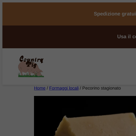
Spedizione gratuit
Usa il 
Home
/
Formaggi locali
/ Pecorino stagionato