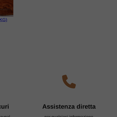
 KG)
curi
​Assistenza diretta
Paypal
per qualsiasi informazione