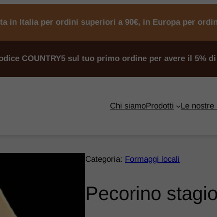
a in Italia per ordini superiori a 90€, in Europa per ordi
codice COUNTRY5 sul tuo primo ordine per avere il 5% di
Chi siamo
Prodotti
Le nostre
Categoria:
Formaggi locali
Pecorino stagi