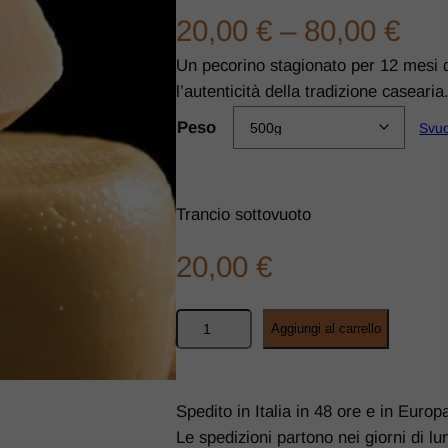
20,00
€
–
80,00
€
Un pecorino stagionato per 12 mesi d
l’autenticità della tradizione casearia
Peso
Svu
Trancio sottovuoto
20,00
€
Aggiungi al carrello
Spedito in Italia in 48 ore e in Europ
Le spedizioni partono nei giorni di l