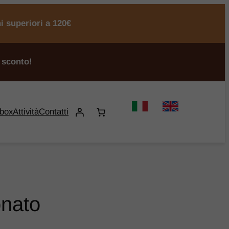
ni superiori a 120€
 sconto!
 box
Attività
Contatti
onato