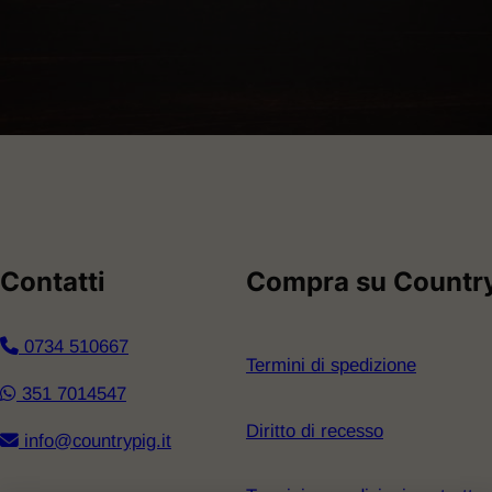
Contatti
Compra su Country
​0734 510667
Termini di spedizione
351 7014547
Diritto di recesso
info@countrypig.it