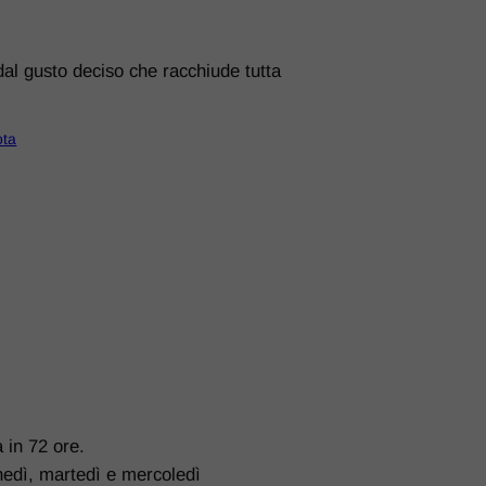
al gusto deciso che racchiude tutta
.
ota
a in 72 ore.
unedì, martedì e mercoledì