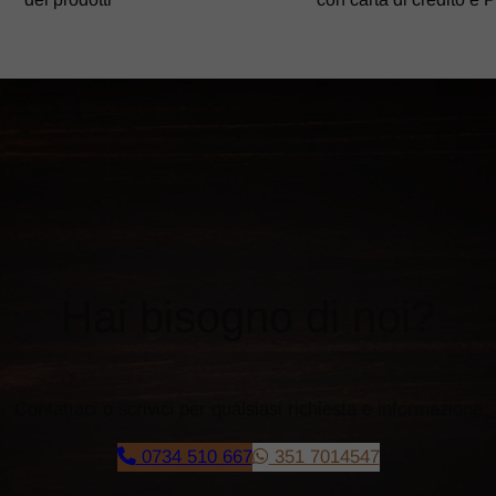
​​Hai bisogno di noi?
​Contattaci o scrivici per qualsiasi richiesta e informazione
0734 510 667
351 7014547