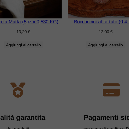
ccia Matta (5pz x 0,530 KG)
Bocconcini al tartufo (0.4
13,20
€
12,00
€
Aggiungi al carrello
Aggiungi al carrello
alità garantita
​Pagamenti si
dei prodotti
con carta di credito e 