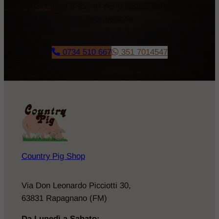
​Contattaci o scrivici per qualsiasi richiesta e
informazione
0734 510 667
351 7014547
Country Pig Shop
Via Don Leonardo Picciotti 30,
63831 Rapagnano (FM)
Da Lunedì a Sabato: