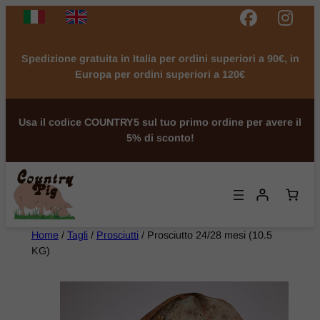
Spedizione gratuita in Italia per ordini superiori a 90€, in
Europa per ordini superiori a 120€
Usa il codice COUNTRY5 sul tuo primo ordine per avere il
5% di sconto!
Home
/
Tagli
/
Prosciutti
/ Prosciutto 24/28 mesi (10.5
KG)